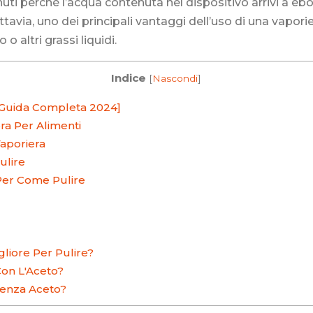
ti perché l’acqua contenuta nel dispositivo arrivi a ebol
ttavia, uno dei principali vantaggi dell’uso di una vaporie
o altri grassi liquidi.
Indice
[
Nascondi
]
[Guida Completa 2024]
ra Per Alimenti
aporiera
ulire
Per Come Pulire
liore Per Pulire?
Con L'Aceto?
Senza Aceto?