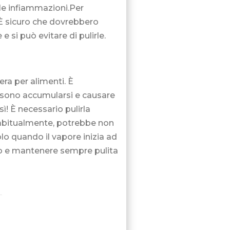
lle infiammazioni.Per
 È sicuro che dovrebbero
si può evitare di pulirle.
ra per alimenti. È
possono accumularsi e causare
sì! È necessario pulirla
a abitualmente, potrebbe non
lo quando il vapore inizia ad
no e mantenere sempre pulita