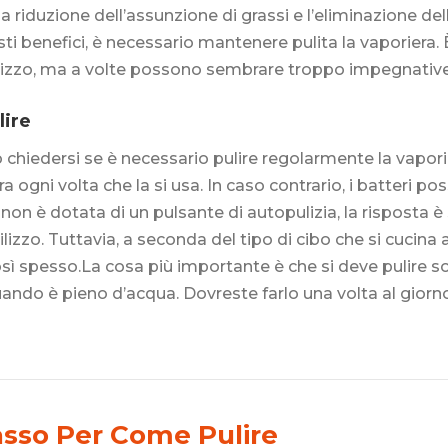
a riduzione dell’assunzione di grassi e l’eliminazione de
ti benefici, è necessario mantenere pulita la vaporiera.
lizzo, ma a volte possono sembrare troppo impegnative e 
lire
hiedersi se è necessario pulire regolarmente la vaporie
ra ogni volta che la si usa. In caso contrario, i batteri 
non è dotata di un pulsante di autopulizia, la risposta è 
izzo. Tuttavia, a seconda del tipo di cibo che si cucin
osì spesso.La cosa più importante è che si deve pulire so
uando è pieno d’acqua. Dovreste farlo una volta al gior
asso Per Come Pulire