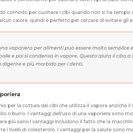
do comodo per cucinare i cibi quando non si ha tempo 
lcun calore, quindi è perfetto per cercare di evitare gli ef
di una vaporiera per alimenti può essere molto semplice
bolle e poi si condensa in vapore. Questo aiuta il cibo 
 digerire e più morbido per i denti.
aporiera
o per la cottura dei cibi che utilizza il vapore anziché il
lio o burro. I vantaggi dell’uso di una vaporiera sono m
nare più sano.I vantaggi includono il fatto che la macchin
rre i livelli di colesterolo. I vantaggi per la salute sono m