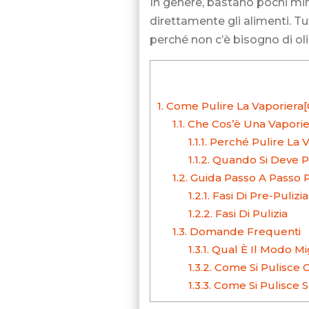
In genere, bastano pochi minu
direttamente gli alimenti. Tu
perché non c’è bisogno di olio 
1.
Come Pulire La Vaporiera
1.1.
Che Cos’è Una Vaporie
1.1.1.
Perché Pulire La V
1.1.2.
Quando Si Deve P
1.2.
Guida Passo A Passo 
1.2.1.
Fasi Di Pre-Pulizia
1.2.2.
Fasi Di Pulizia
1.3.
Domande Frequenti
1.3.1.
Qual È Il Modo Mig
1.3.2.
Come Si Pulisce 
1.3.3.
Come Si Pulisce 