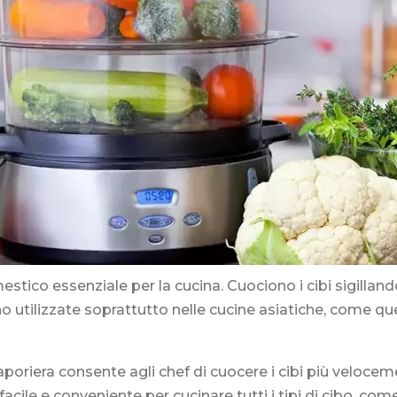
stico essenziale per la cucina. Cuociono i cibi sigilland
 utilizzate soprattutto nelle cucine asiatiche, come que
aporiera consente agli chef di cuocere i cibi più veloce
cile e conveniente per cucinare tutti i tipi di cibo, come