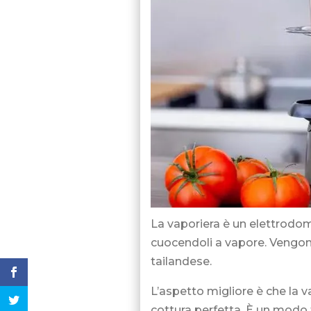
La vaporiera è un elettrodome
cuocendoli a vapore. Vengono
tailandese.
L’aspetto migliore è che la v
cottura perfetta. È un modo fa