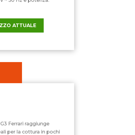
V ~ 50 Hz e potenza:
REZZO ATTUALE
i G3 Ferrari raggiunge
li per la cottura in pochi