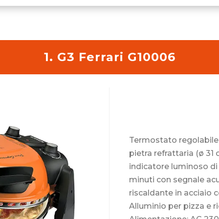
1. G3 Ferrari G10006
Termostato regolabile 
pietra refrattaria (ø 31
indicatore luminoso d
minuti con segnale acu
riscaldante in acciaio 
Alluminio per pizza e ri