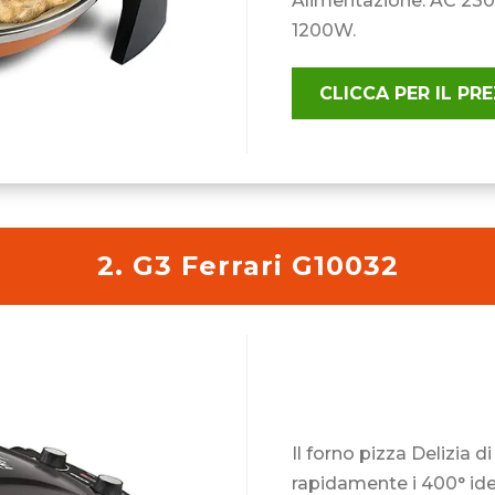
Alimentazione: AC 230
1200W.
CLICCA PER IL P
2. G3 Ferrari G10032
Il forno pizza Delizia d
rapidamente i 400° idea