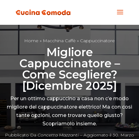
Home
»
Macchina Caffè
» Cappuccinatore
Migliore
Cappuccinatore –
Come Scegliere?
[Dicembre 2025]
Per un ottimo cappuccino a casa non c’e modo
migliore del cappuccinatore elettrico! Ma con cosi
tante opzioni, come trovare quello giusto?
Scopriamolo insieme.
Pubblicato Da
Concetta Mazzanti
– Aggiornato il 30. Marzo