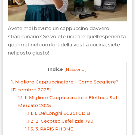
Avete mai bevuto un cappuccino davvero
straordinario? Se volete ricreare quell’esperienza
gourmet nel comfort della vostra cucina, siete
nel posto giusto!
Indice
[
Nascondi
]
1.
Migliore Cappuccinatore – Come Scegliere?
[Dicembre 2025]
1.1.
Il Migliore Cappuccinatore Elettrico Sul
Mercato 2025
1.1.1.
1. De’Longhi EC201.CD.B
1.1.2.
2. Cecotec Cafelizzia 790
1.1.3.
3. PARIS RHONE