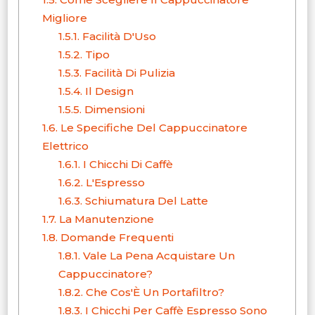
Migliore
1.5.1.
Facilità D'Uso
1.5.2.
Tipo
1.5.3.
Facilità Di Pulizia
1.5.4.
Il Design
1.5.5.
Dimensioni
1.6.
Le Specifiche Del Cappuccinatore
Elettrico
1.6.1.
I Chicchi Di Caffè
1.6.2.
L'Espresso
1.6.3.
Schiumatura Del Latte
1.7.
La Manutenzione
1.8.
Domande Frequenti
1.8.1.
Vale La Pena Acquistare Un
Cappuccinatore?
1.8.2.
Che Cos'È Un Portafiltro?
1.8.3.
I Chicchi Per Caffè Espresso Sono