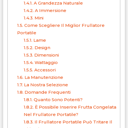
1.4.1.
A Grandezza Naturale
1.4.2.
A Immersione
1.4.3.
Mini
1.5.
Come Scegliere Il Miglior Frullatore
Portatile
1.5.1.
Lame
1.5.2.
Design
1.5.3.
Dimensioni
1.5.4.
Wattaggio
1.5.5.
Accessori
1.6.
La Manutenzione
1.7.
La Nostra Selezione
1.8.
Domande Frequenti
1.8.1.
Quanto Sono Potenti?
1.8.2.
È Possibile Inserire Frutta Congelata
Nel Frullatore Portatile?
1.8.3.
Il Frullatore Portatile Può Tritare Il