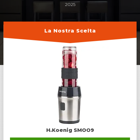
2025
La Nostra Scelta
H.Koenig SMOO9