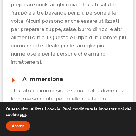
preparare cocktail ghiacciati, frullati salutari,
frappé e altre bevande per più persone alla
volta. Alcuni possono anche essere utilizzati
per preparare zuppe, salse, burro di noci e altri
alimenti difficili. Questo è il tipo di frullatore più
comune ed è ideale per le famiglie più
numerose e per le persone che amano
intrattenersi.
E
A Immersione
I frullatori a immersione sono molto diversi tra
loro, ma sono utili per quello che fanno.
Chiamati anche frullatori manuali, la loro
Questo sito utilizza i cookie. Puoi modificare le impostazioni dei
cookie
qui
.
struttura a bacchetta li rende portatili, semplici
e perfetti per i cibi caldi. Immergeteli nel pesto,
Accetta
nella panna montata, nella zuppa di zucca e