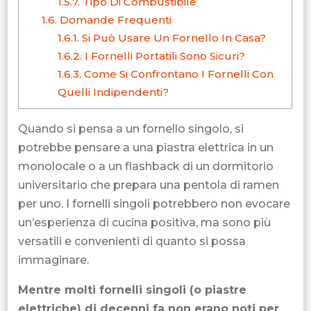
1.5.7.
Tipo Di Combustibile
1.6.
Domande Frequenti
1.6.1.
Si Può Usare Un Fornello In Casa?
1.6.2.
I Fornelli Portatili Sono Sicuri?
1.6.3.
Come Si Confrontano I Fornelli Con
Quelli Indipendenti?
Quando si pensa a un fornello singolo, si
potrebbe pensare a una piastra elettrica in un
monolocale o a un flashback di un dormitorio
universitario che prepara una pentola di ramen
per uno. I fornelli singoli potrebbero non evocare
un’esperienza di cucina positiva, ma sono più
versatili e convenienti di quanto si possa
immaginare.
Mentre molti fornelli singoli (o piastre
elettriche) di decenni fa non erano noti per