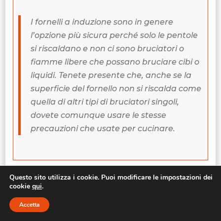
I fornelli a induzione sono in genere
l’opzione più sicura perché solo le pentole
si riscaldano e non ci sono bruciatori o
fiamme libere che possano bruciare cibi o
liquidi. Tenete presente che, anche se la
superficie del fornello non si riscalda come
quella di altri tipi di bruciatori singoli,
dovete comunque usare le stesse
precauzioni che usate per cucinare.
Questo sito utilizza i cookie. Puoi modificare le impostazioni dei
E
Fornello In Ghisa
cookie
qui
.
Alcuni bruciatori singoli sono realizzati in ghisa
Accetta
e acciaio inox. La piastra in ghisa è resistente, si