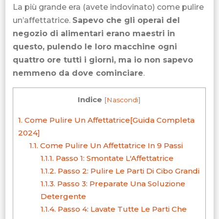
La più grande era (avete indovinato) come pulire
un’affettatrice.
Sapevo che gli operai del
negozio di alimentari erano maestri in
questo, pulendo le loro macchine ogni
quattro ore tutti i giorni, ma io non sapevo
nemmeno da dove cominciare
.
Indice
[
Nascondi
]
1.
Come Pulire Un Affettatrice[Guida Completa
2024]
1.1.
Come Pulire Un Affettatrice In 9 Passi
1.1.1.
Passo 1: Smontate L'Affettatrice
1.1.2.
Passo 2: Pulire Le Parti Di Cibo Grandi
1.1.3.
Passo 3: Preparate Una Soluzione
Detergente
1.1.4.
Passo 4: Lavate Tutte Le Parti Che