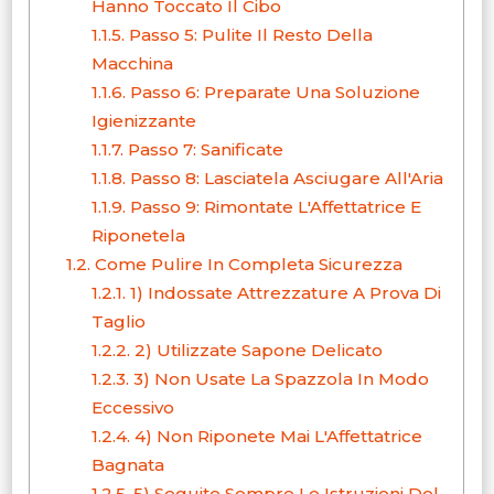
Hanno Toccato Il Cibo
1.1.5.
Passo 5: Pulite Il Resto Della
Macchina
1.1.6.
Passo 6: Preparate Una Soluzione
Igienizzante
1.1.7.
Passo 7: Sanificate
1.1.8.
Passo 8: Lasciatela Asciugare All'Aria
1.1.9.
Passo 9: Rimontate L'Affettatrice E
Riponetela
1.2.
Come Pulire In Completa Sicurezza
1.2.1.
1) Indossate Attrezzature A Prova Di
Taglio
1.2.2.
2) Utilizzate Sapone Delicato
1.2.3.
3) Non Usate La Spazzola In Modo
Eccessivo
1.2.4.
4) Non Riponete Mai L'Affettatrice
Bagnata
1.2.5.
5) Seguite Sempre Le Istruzioni Del